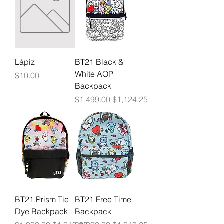
Lápiz
BT21 Black &
White AOP
Precio
$10.00
Backpack
Precio
Precio de oferta
$1,499.00
$1,124.25
BT21 Prism Tie
BT21 Free Time
Dye Backpack
Backpack