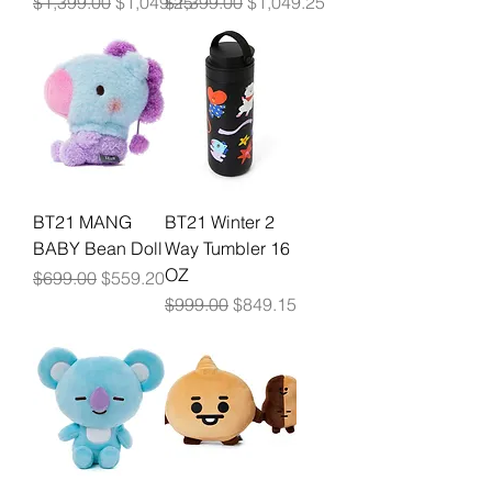
Precio
Precio de oferta
Precio
Precio de oferta
$1,399.00
$1,049.25
$1,399.00
$1,049.25
BT21 MANG
BT21 Winter 2
BABY Bean Doll
Way Tumbler 16
OZ
Precio
Precio de oferta
$699.00
$559.20
Precio
Precio de oferta
$999.00
$849.15