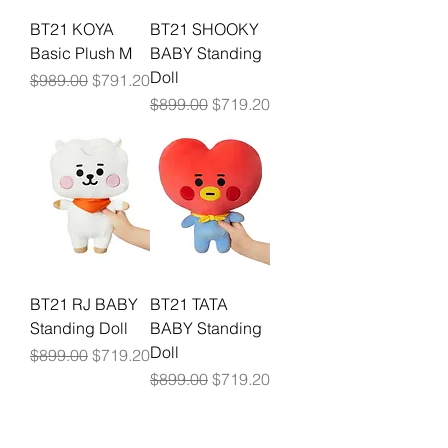
BT21 KOYA
BT21 SHOOKY
Basic Plush M
BABY Standing
Doll
Precio
Precio de oferta
$989.00
$791.20
Precio
Precio de oferta
$899.00
$719.20
BT21 RJ BABY
BT21 TATA
Standing Doll
BABY Standing
Doll
Precio
Precio de oferta
$899.00
$719.20
Precio
Precio de oferta
$899.00
$719.20