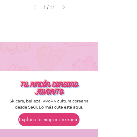
1
/
11
TU RINCÓN COREANO
FAVORITO
Skicare, belleza, KPoP y cultura coreana
desde Seúl. Lo más cute está aquí.
Explora la magia coreana