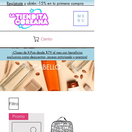
Regístrate
y obtén -15% en tu primera compra
ME
NU
Carrito
¡Clases de K-Pop desde $79 al mes con beneficios
exclusivos como descuentos, acceso anticipado y premios!
CABELLO
Filtro
Promo