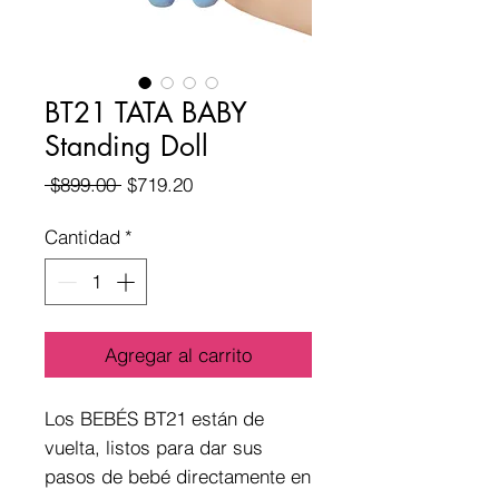
BT21 TATA BABY
Standing Doll
Precio
Precio
 $899.00 
$719.20
de
oferta
Cantidad
*
Agregar al carrito
Los BEBÉS BT21 están de 
vuelta, listos para dar sus 
pasos de bebé directamente en 