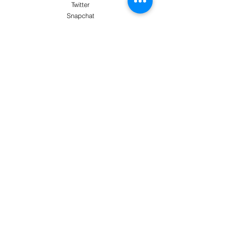
Twitter
Snapchat
AYUDA
El servicio de atención al cliente te atenderá
Más información
PAGO SEGURO CON
Términos y condiciones
Envío y devoluciones
Métodos de pago