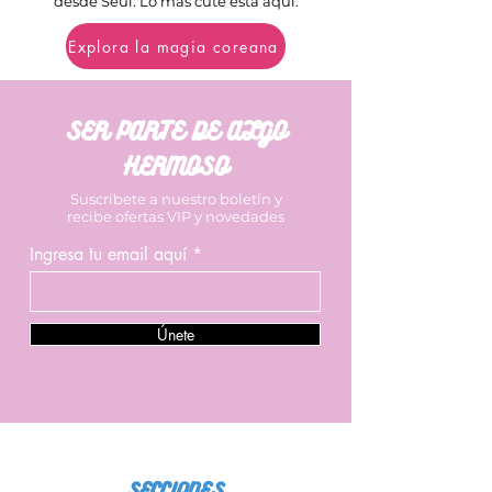
desde Seúl. Lo más cute está aquí.
Explora la magia coreana
SER PARTE DE ALGO
HERMOSO
Suscríbete a nuestro boletín y
recibe ofertas VIP y novedades
Ingresa tu email aquí
Únete
SECCIONES