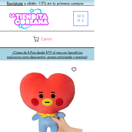
Regístrate
y obtén -15% en tu primera compra
ME
NU
Carrito
¡Clases de K-Pop desde $79 al mes con beneficios
exclusivos como descuentos, acceso anticipado y premios!