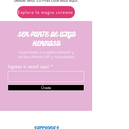
desde Seúl. Lo más cute está aquí.
Explora la magia coreana
SER PARTE DE ALGO
HERMOSO
Suscríbete a nuestro boletín y
recibe ofertas VIP y novedades
Ingresa tu email aquí
Únete
SECCIONES