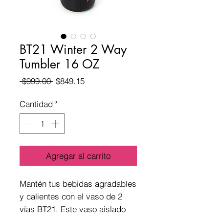
BT21 Winter 2 Way
Tumbler 16 OZ
Precio
Precio
 $999.00 
$849.15
de
oferta
Cantidad
*
Agregar al carrito
Mantén tus bebidas agradables 
y calientes con el vaso de 2 
vías BT21. Este vaso aislado 