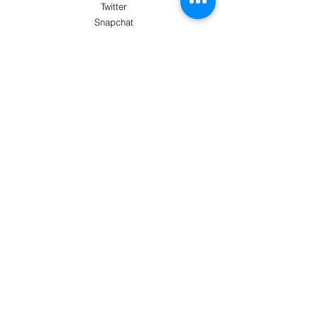
Twitter
Snapchat
AYUDA
El servicio de atención al cliente te atenderá
Más información
PAGO SEGURO CON
Términos y condiciones
Envío y devoluciones
Métodos de pago