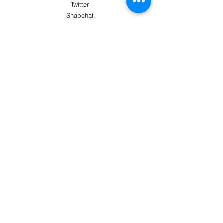
Twitter
Snapchat
AYUDA
El servicio de atención al cliente te atenderá
Más información
PAGO SEGURO CON
Términos y condiciones
Envío y devoluciones
Métodos de pago