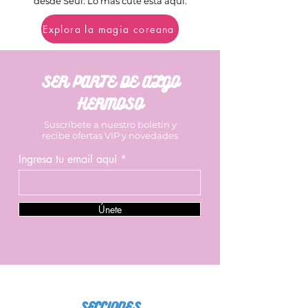
desde Seúl. Lo más cute está aquí.
Explora la magia coreana
SER PARTE DE ALGO
HERMOSO
Suscríbete a nuestro boletín y
recibe ofertas VIP y novedades
Ingresa tu email aquí
Únete
SECCIONES