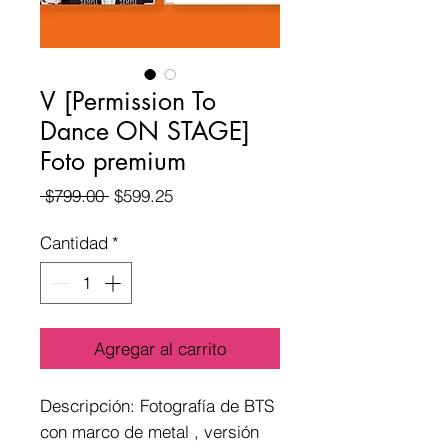
V [Permission To
Dance ON STAGE]
Foto premium
Precio
Precio
 $799.00 
$599.25
de
oferta
Cantidad
*
Agregar al carrito
Descripción: Fotografía de BTS 
con marco de metal , versión 