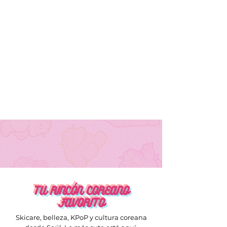
hialurónico : Es capaz de 
retener 1,000 veces su peso en 
agua y se encuentra 
naturalmente en nuestra piel, 
así que crea una barrera 
protectora de la humedad 
desde el interior.
TU RINCÓN COREANO
FAVORITO
Skicare, belleza, KPoP y cultura coreana