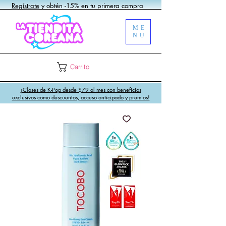
Regístrate
y obtén -15% en tu primera compra
ME
NU
Carrito
¡Clases de K-Pop desde $79 al mes con beneficios
exclusivos como descuentos, acceso anticipado y premios!