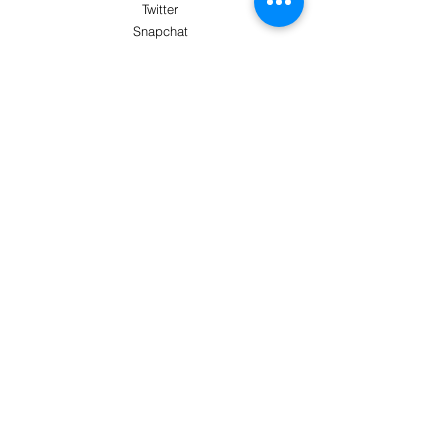
Twitter
Snapchat
AYUDA
El servicio de atención al cliente te atenderá
Más información
PAGO SEGURO CON
Términos y condiciones
Envío y devoluciones
Métodos de pago