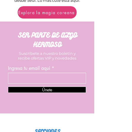
desde Seúl. Lo más cute está aquí.
Explora la magia coreana
SER PARTE DE ALGO
HERMOSO
Suscríbete a nuestro boletín y
recibe ofertas VIP y novedades
Ingresa tu email aquí
Únete
SECCIONES